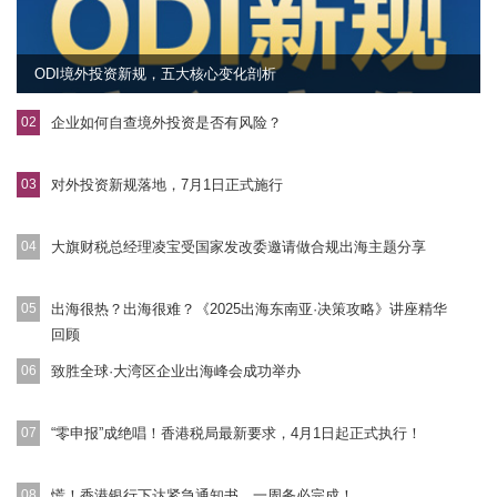
ODI境外投资新规，五大核心变化剖析
02
企业如何自查境外投资是否有风险？
03
对外投资新规落地，7月1日正式施行
04
大旗财税总经理凌宝受国家发改委邀请做合规出海主题分享
05
出海很热？出海很难？《2025出海东南亚·决策攻略》讲座精华
回顾
06
致胜全球·大湾区企业出海峰会成功举办
07
“零申报”成绝唱！香港税局最新要求，4月1日起正式执行！
08
慌！香港银行下达紧急通知书，一周务必完成！