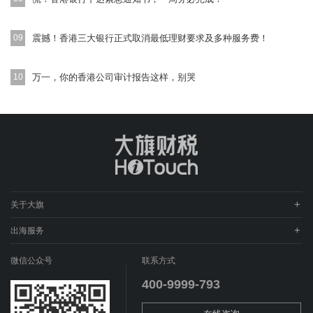
09
震撼！香港三大银行正式取消最低理财要求及多种服务费！
10
万一，你的香港公司审计报告这样，别哭
+
关于大旗
关于我们
+
出海服务
企业文化
ODI境外投资备案
微信公众号
联系方式
工作机会
股权架构咨询
400-9999-793
联系我们
全球公司设立